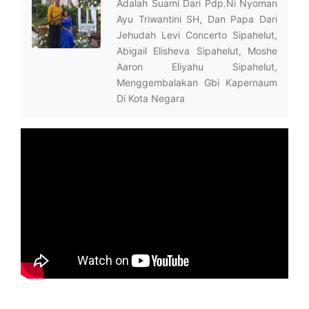
Adalah Suami Dari Pdp.Ni Nyoman
Ayu Triwantini SH, Dan Papa Dari
Jehudah Levi Concerto Sipahelut,
Abigail Elisheva Sipahelut, Moshe
Aaron Eliyahu Sipahelut,
Menggembalakan Gbi Kapernaum
Di Kota Negara