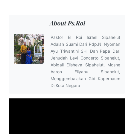
About Ps.Roi
Pastor El Roi Israel Sipahelut
Adalah Suami Dari Pdp.Ni Nyoman
Ayu Triwantini SH, Dan Papa Dari
Jehudah Levi Concerto Sipahelut,
Abigail Elisheva Sipahelut, Moshe
Aaron Eliyahu Sipahelut,
Menggembalakan Gbi Kapernaum
Di Kota Negara