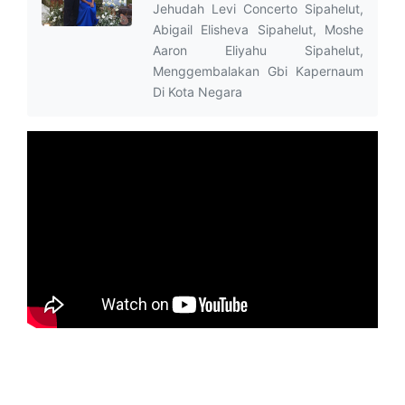
Jehudah Levi Concerto Sipahelut,
Abigail Elisheva Sipahelut, Moshe
Aaron Eliyahu Sipahelut,
Menggembalakan Gbi Kapernaum
Di Kota Negara