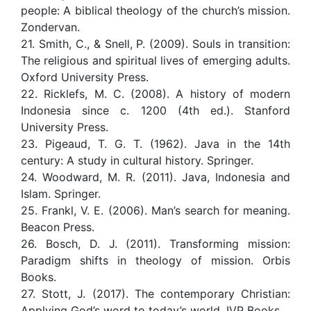
people: A biblical theology of the church’s mission.
Zondervan.
21. Smith, C., & Snell, P. (2009). Souls in transition:
The religious and spiritual lives of emerging adults.
Oxford University Press.
22. Ricklefs, M. C. (2008). A history of modern
Indonesia since c. 1200 (4th ed.). Stanford
University Press.
23. Pigeaud, T. G. T. (1962). Java in the 14th
century: A study in cultural history. Springer.
24. Woodward, M. R. (2011). Java, Indonesia and
Islam. Springer.
25. Frankl, V. E. (2006). Man’s search for meaning.
Beacon Press.
26. Bosch, D. J. (2011). Transforming mission:
Paradigm shifts in theology of mission. Orbis
Books.
27. Stott, J. (2017). The contemporary Christian:
Applying God’s word to today’s world. IVP Books.