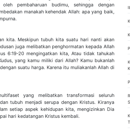
ah oleh pembaharuan budimu, sehingga dengan
I
mbedakan manakah kehendak Allah: apa yang baik,
mpurna.
K
K
n kita. Meskipun tubuh kita suatu hari nanti akan
udusan juga melibatkan penghormatan kepada Allah
P
tus 6:19-20 mengingatkan kita, Atau tidak tahukah
udus, yang kamu miliki dari Allah? Kamu bukanlah
K
 dengan suatu harga. Karena itu muliakanlah Allah di
K
P
tifaset yang melibatkan transformasi seluruh
R
 dan tubuh menjadi serupa dengan Kristus. Kiranya
S
lam setiap aspek kehidupan kita, mengizinkan Dia
K
i hari kedatangan Kristus kembali.
T