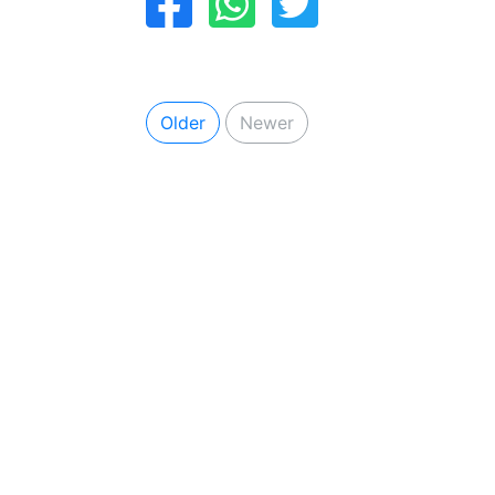
Older
Newer