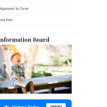
ilgamesh Vs Torah
ota Kain
Information Board
Previous
Next
188187