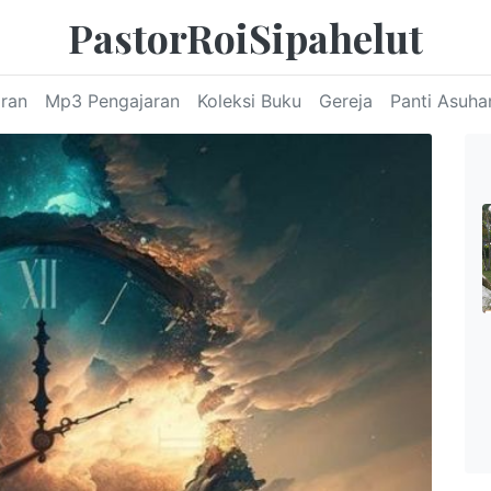
PastorRoiSipahelut
aran
Mp3 Pengajaran
Koleksi Buku
Gereja
Panti Asuha